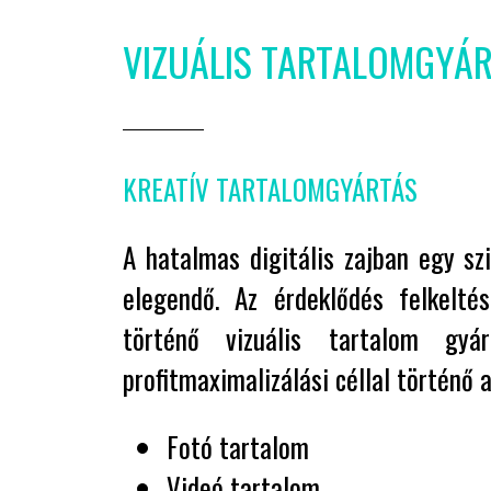
VIZUÁLIS TARTALOMGYÁ
KREATÍV TARTALOMGYÁRTÁS
A hatalmas digitális zajban egy s
elegendő.
Az érdeklődés felkeltés
történő vizuális tartalom gyá
profitmaximalizálási céllal történő 
Fotó tartalom
Videó tartalom